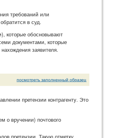
ения требований или
обратится в суд.
и), которые обосновывают
всеми документами, которые
 нахождения заявителя.
посмотреть заполненный образец
авлении претензии контрагенту. Это
ем о вручении) почтового
лов претензии. Такую отметку