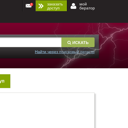
заказать
мой
доступ
бератор
ИСКАТЬ
Найти через поисковый регистр
уп