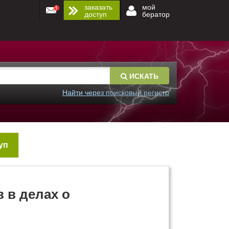
заказать
мой
доступ
бератор
ИСКАТЬ
Найти через поисковый регистр
уп
 в делах о