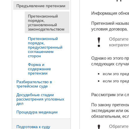
Предъявление претензии
Информация обно
Претензионный
порядок,
Претензией называ
установленный
условия договора.
законодательством
Претензионный
Обратите
порядок,
контраген
предусмотренный
соглашением
сторон
Однако из этого п
следующих случая
Форма и
содержание
претензии
если это пре
если это пре
Разбирательство в
третейском суде
Рассмотрим эти сл
Досудебные стадии
рассмотрения уголовных
дел
По закону претенз
экспедиции или ок
Процедура медиации
обязательным, есл
Обратите 
Подготовка к суду