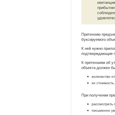
квитанцию
прибытии
соблюден
удовлетво
Претензию предъяв
буксируемого объе
К ней нужно прило
подтверждающие п
К претензиям об у
объекта должен бы
количество о
их стоимость.
При получении пре
рассмотреть 
письменно ув