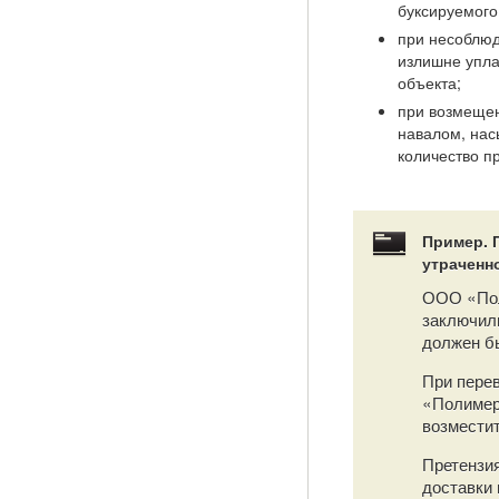
буксируемого
при несоблюд
излишне упла
объекта;
при возмещен
навалом, нас
количество п
Пример. 
утраченно
ООО «Пол
заключили
должен бы
При перев
«Полимер
возместит
Претензия
доставки 