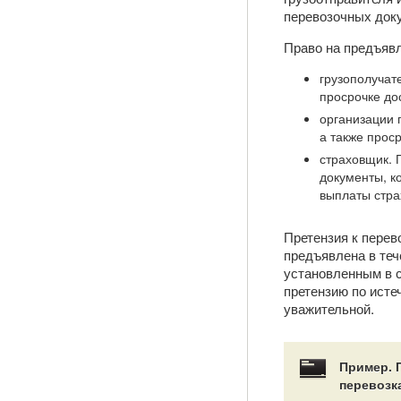
перевозочных доку
Право на предъявл
грузополучате
просрочке дос
организации 
а также проср
страховщик. 
документы, к
выплаты стра
Претензия к перев
предъявлена в теч
установленным в с
претензию по истеч
уважительной.
Пример. 
перевозк