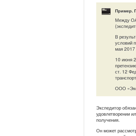
Пример. 
Между ОА
(экспедит
В результ
условий 
мая 2017 
10 июня 
претензию
ст. 12 Фе
транспорт
ООО «Экс
Экспедитор обязан
удовлетворении ил
получения.
Он может рассмотр