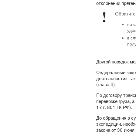
отклонении претен
Обратите 
на с
удо
в сл
пол
Другой порядок мо
Федеральный зако
деятельности» та
(глава 4).
По договору транс
перевозке груза, а
1 ст. 801 ГК РФ).
До обращения в су
экспедиции, необх
закона от 30 июня