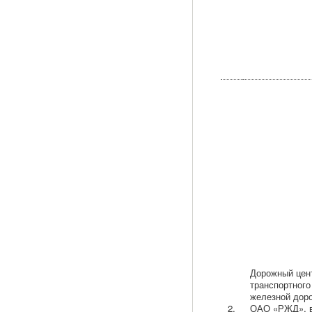
Дорожный цен
транспортного
железной дор
2.
ОАО «РЖД», в