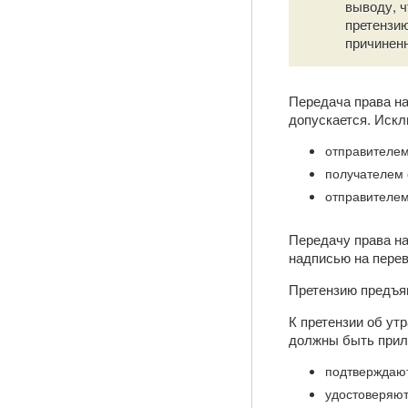
выводу, ч
претензию
причиненн
Передача права на
допускается. Искл
отправителем
получателем 
отправителем
Передачу права на
надписью на перев
Претензию предъя
К претензии об ут
должны быть прил
подтверждают
удостоверяют