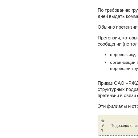
По требованию гру
дней выдать комме
Обычно претензии 
Претензии, которы
сообщении (не тол
перевозчику,
организации 
перевозки гру
Приказ ОАО «РЖД»
структурных подр
претензии в связи 
Эти филиалы и ст
№
п/
Подразделени
п