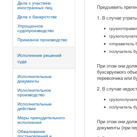
Дела с участием
Предъявить претен
иностранных лиц
Дела о банкротстве
1. В случае утрат
Упрощенное
грузоотправи
судопроизводство
грузополучат
Приказное производство
отправитель 
получатель б
Исполнение решений
суда
При этом они долж
буксируемого объе
Исполнительные
перевозчика или б
документы
2. В случае недос
Исполнительное
производство
грузополучат
Исполнительные
получатель б
действия
Меры принудительного
При этом они дол
исполнения
документы (при пе
Обжалование
постановлений и