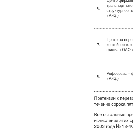
Центр фирмен
транспортного
6.
структурное 
«РЖД»
Центр по пере
7.
контейнерах «
филиал ОАО 
Рефсервис –
8.
«РЖД»
Претензии к перев
течение сорока пят
Все остальные пре
исчисления этих с
2003 года № 18-Ф