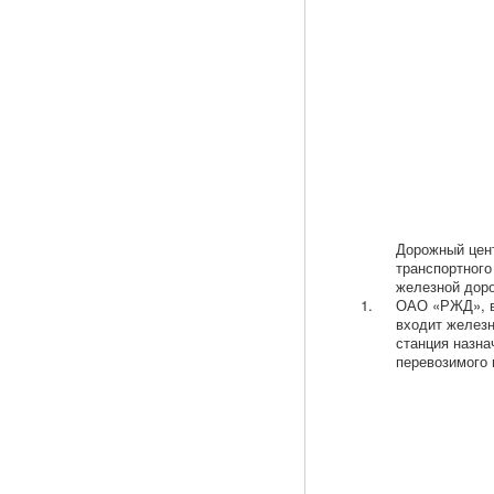
Дорожный цен
транспортного
железной дор
1.
ОАО «РЖД», в
входит желез
станция назна
перевозимого 