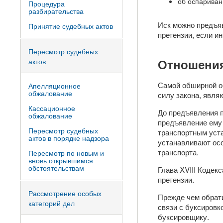
об оспариван
Процедура
разбирательства
Иск можно предъяв
Принятие судебных актов
претензии, если и
Пересмотр судебных
Отношения
актов
Самой обширной о
Апелляционное
обжалование
силу закона, явля
Кассационное
До предъявления п
обжалование
предъявление ему
Пересмотр судебных
транспортным уста
актов в порядке надзора
устанавливают осо
транспорта.
Пересмотр по новым и
вновь открывшимся
обстоятельствам
Глава XVIII Кодек
претензии.
Рассмотрение особых
Прежде чем обрати
категорий дел
связи с буксировк
буксировщику.