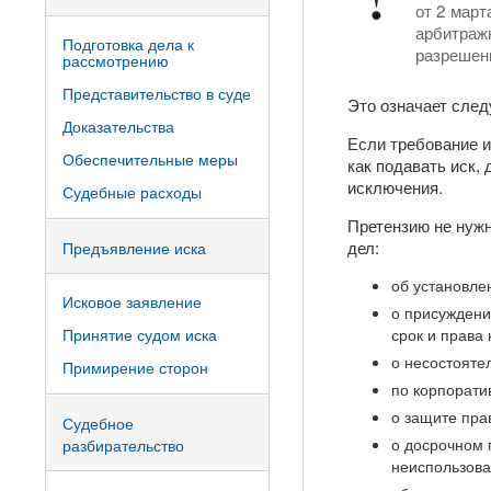
от 2 мар
арбитражн
Подготовка дела к
разрешени
рассмотрению
Представительство в суде
Это означает сле
Доказательства
Если требование и
Обеспечительные меры
как подавать иск,
исключения.
Судебные расходы
Претензию не нужн
дел:
Предъявление иска
об установле
Исковое заявление
о присуждени
Принятие судом иска
срок и права
о несостоятел
Примирение сторон
по корпорати
о защите пра
Судебное
о досрочном 
разбирательство
неиспользова