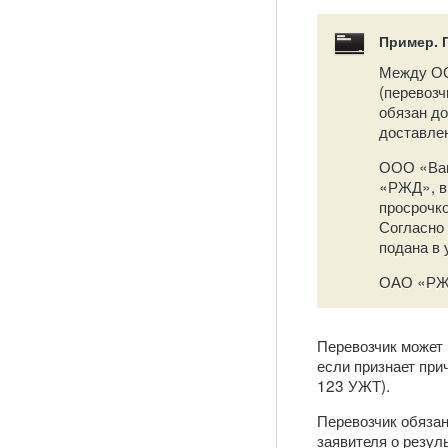
Пример. 
Между ОО
(перевозч
обязан до
доставлен
ООО «Вав
«РЖД», в 
просрочко
Согласно 
подана в 
ОАО «РЖД
Перевозчик может 
если признает при
123 УЖТ).
Перевозчик обяза
заявителя о резул