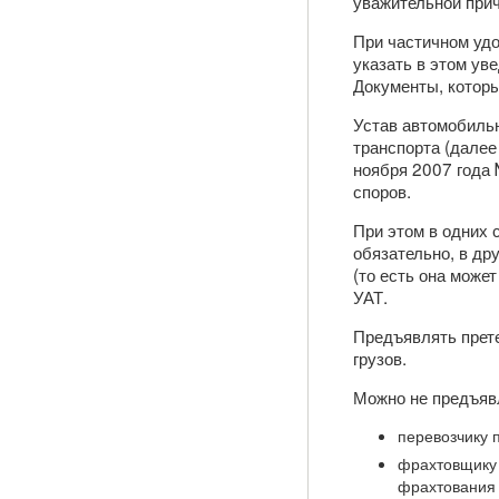
уважительной прич
При частичном удо
указать в этом ув
Документы, которы
Устав автомобильн
транспорта (далее
ноября 2007 года
споров.
При этом в одних 
обязательно, в др
(то есть она может
УАТ.
Предъявлять прете
грузов.
Можно не предъявл
перевозчику 
фрахтовщику 
фрахтования 