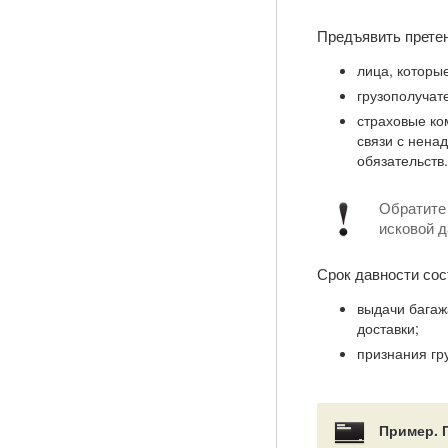
Предъявить претен
лица, которы
грузополучат
страховые ко
связи с нен
обязательств.
Обратите 
исковой д
Срок давности сост
выдачи багаж
доставки;
признания гр
Пример. П