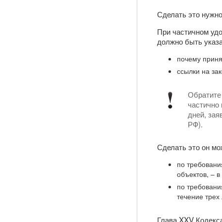
Сделать это нужно
При частичном удо
должно быть указа
почему приня
ссылки на за
Обратите 
частично 
дней, зая
РФ).
Сделать это он мо
по требовани
объектов, – 
по требовани
течение трех
Глава XXV Кодекса