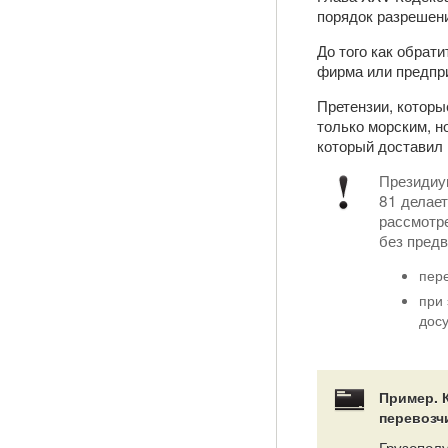
порядок разрешени
До того как обрати
фирма или предпр
Претензии, которы
только морским, н
который доставил 
Президиу
81 делает
рассмотре
без предв
пер
при
дос
Пример. 
перевозч
Грузополу