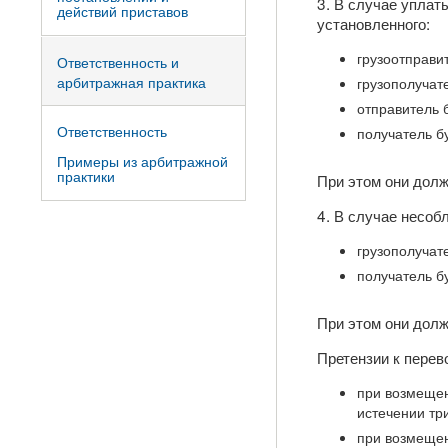
3. В случае уплат
действий приставов
установленного:
грузоотправи
Ответственность и
арбитражная практика
грузополучат
отправитель 
Ответственность
получатель б
Примеры из арбитражной
практики
При этом они дол
4. В случае несоб
грузополучат
получатель б
При этом они дол
Претензии к перев
при возмещен
истечении тр
при возмещен