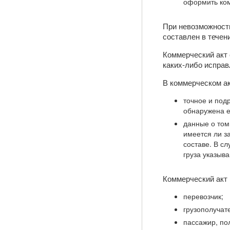
оформить ко
При невозможности
составлен в течен
Коммерческий акт 
каких-либо исправ
В коммерческом ак
точное и под
обнаружена е
данные о том
имеется ли з
составе. В с
груза указыв
Коммерческий акт
перевозчик;
грузополучат
пассажир, пол