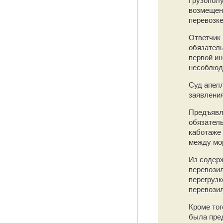
возмещени
перевозке
Ответчик
обязатель
первой ин
несоблюде
Суд апелл
заявлени
Предъявл
обязатель
каботаже 
между мо
Из содерж
перевозил
перегрузк
перевозил
Кроме тог
была пред