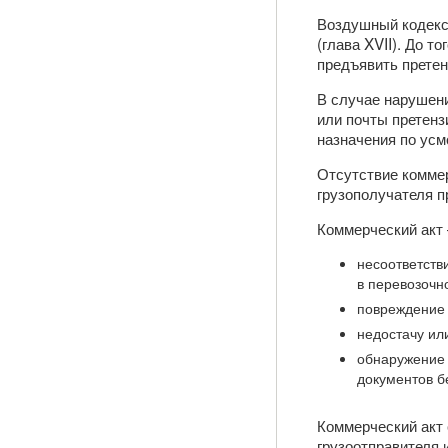
Воздушный кодекс 
(глава XVII). До т
предъявить претен
В случае нарушени
или почты претенз
назначения по усм
Отсутствие коммер
грузополучателя п
Коммерческий акт 
несоответств
в перевозочн
повреждение 
недостачу ил
обнаружение 
документов бе
Коммерческий акт 
грузоотправителя 