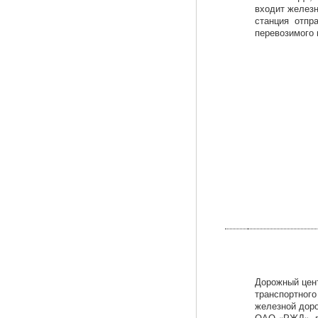
входит желез
станция отпр
перевозимого 
Дорожный цен
транспортного
железной дор
ОАО «РЖД», в