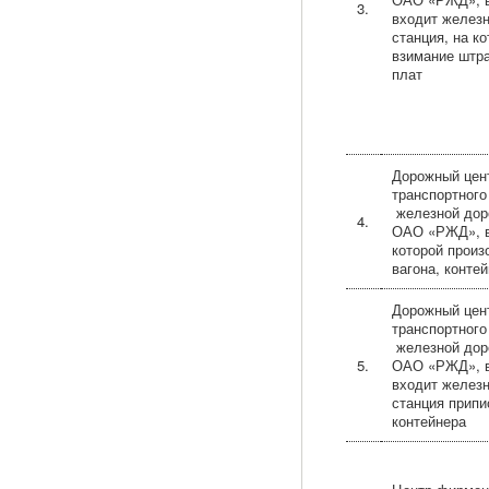
3.
входит желез
станция, на к
взимание штра
плат
Дорожный цен
транспортног
железной дор
4.
ОАО «РЖД», в
которой прои
вагона, конте
Дорожный цен
транспортног
железной дор
5.
ОАО «РЖД», в
входит желез
станция припи
контейнера