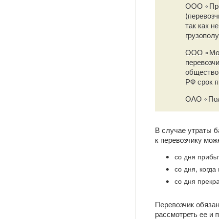
ООО «Пре
(перевозч
так как н
грузопол
ООО «Мод
перевозчи
общество 
РФ срок 
ОАО «Пол
В случае утраты б
к перевозчику мож
со дня прибы
со дня, когд
со дня прекр
Перевозчик обязан
рассмотреть ее и 