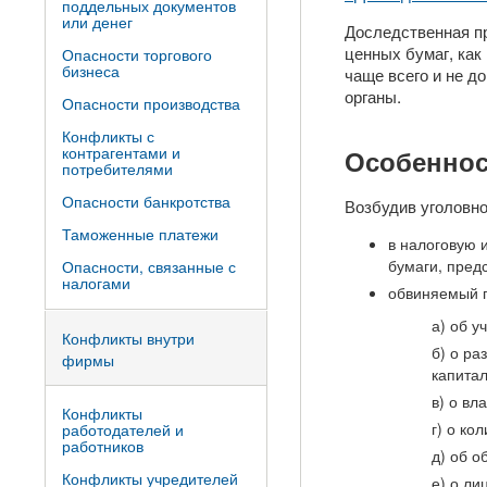
поддельных документов
или денег
Доследственная п
ценных бумаг, как
Опасности торгового
бизнеса
чаще всего и не д
органы.
Опасности производства
Конфликты с
контрагентами и
Особеннос
потребителями
Опасности банкротства
Возбудив уголовно
Таможенные платежи
в налоговую 
бумаги, пред
Опасности, связанные с
налогами
обвиняемый п
а) об у
Конфликты внутри
б) о ра
фирмы
капита
в) о вл
Конфликты
г) о ко
работодателей и
работников
д) об о
Конфликты учредителей
е) о ли