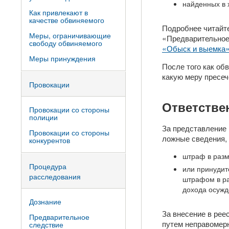
найденных в 
Как привлекают в
качестве обвиняемого
Подробнее читайт
Меры, ограничивающие
«Предварительное
свободу обвиняемого
«Обыск и выемка
Меры принуждения
После того как об
какую меру пресеч
Провокации
Ответстве
Провокации со стороны
полиции
За представление 
Провокации со стороны
ложные сведения,
конкурентов
штраф в разм
Процедура
или принудит
расследования
штрафом в ра
дохода осужд
Дознание
За внесение в рее
Предварительное
путем неправомерн
следствие