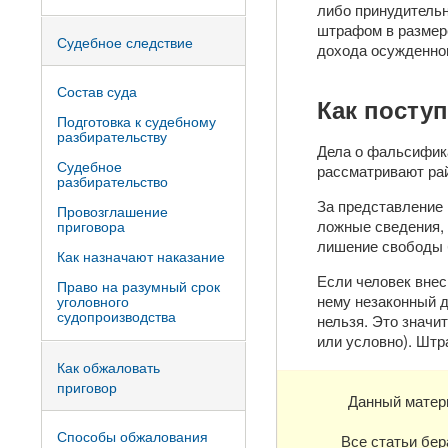
либо принудительн
штрафом в размере
Судебное следствие
дохода осужденног
Состав суда
Как посту
Подготовка к судебному
разбирательству
Дела о фальсифик
Судебное
рассматривают ра
разбирательство
За представление 
Провозглашение
ложные сведения, 
приговора
лишение свободы 
Как назначают наказание
Если человек внес
Право на разумный срок
нему незаконный д
уголовного
судопроизводства
нельзя. Это значи
или условно). Штр
Как обжаловать
приговор
Данный матер
Способы обжалования
Все статьи бер