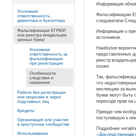
Информация обно
Уголовная
Фальсификацию ЕГ
ответственность
следователи След
директора и бухгалтера
Фальсификация ЕГРЮЛ
Информация о пре
или реестра владельцев
источников.
ценных бумаг
Наиболее вероятно
Уголовная
представленных до
ответственность за
фальсификацию
реестр владельцев
при регистрации
позже.
Особенности
Так, фальсификаци
следствия и
наказание
что недостоверные
инспекцию за вып
Работа без регистрации
бумаг могут быть 
или лицензии и через
переходе прав на 
подставных лиц
Кредиты
Прежде чем возбуд
поступившую к не
Организация или участие
в преступном сообществе
Подробнее читайт
Использование
«Доследственная 