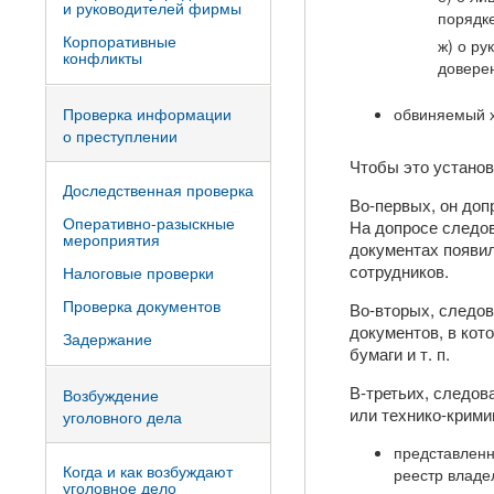
и руководителей фирмы
порядк
Корпоративные
ж) о р
конфликты
доверен
Проверка информации
обвиняемый х
о преступлении
Чтобы это установ
Доследственная проверка
Во-первых, он доп
Оперативно-разыскные
На допросе следов
мероприятия
документах появил
сотрудников.
Налоговые проверки
Проверка документов
Во-вторых, следов
документов, в кот
Задержание
бумаги и т. п.
В-третьих, следов
Возбуждение
или технико-крими
уголовного дела
представленн
Когда и как возбуждают
реестр владе
уголовное дело