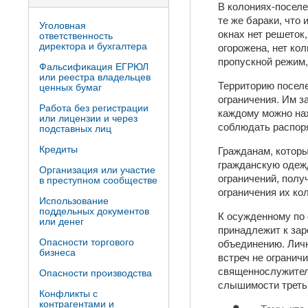
В колониях-посел
те же бараки, что 
Уголовная
окнах нет решеток
ответственность
директора и бухгалтера
огорожена, нет ко
пропускной режим, 
Фальсификация ЕГРЮЛ
или реестра владельцев
Территорию посел
ценных бумаг
ограничения. Им з
Работа без регистрации
каждому можно на
или лицензии и через
соблюдать распоря
подставных лиц
Кредиты
Гражданам, которы
гражданскую одежд
Организация или участие
ограничений, полу
в преступном сообществе
ограничения их ко
Использование
поддельных документов
К осужденному по
или денег
принадлежит к зар
Опасности торгового
объединению. Личн
бизнеса
встреч не огранич
священнослужителя
Опасности производства
слышимости третьи
Конфликты с
контрагентами и