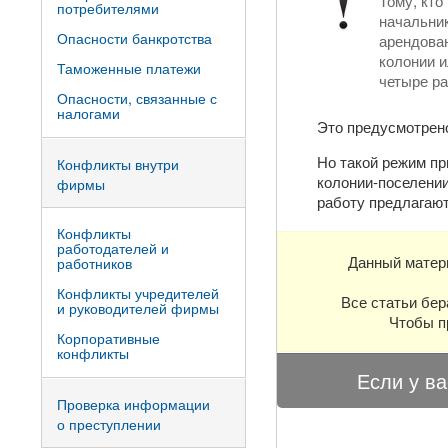
Тому, кто
потребителями
начальник
Опасности банкротства
арендован
колонии и
Таможенные платежи
четыре ра
Опасности, связанные с
налогами
Это предусмотрено
Но такой режим пр
Конфликты внутри
колонии-поселении
фирмы
работу предлагают
Конфликты
работодателей и
Данный матер
работников
Конфликты учредителей
Все статьи бер
и руководителей фирмы
Чтобы п
Корпоративные
конфликты
Если у ва
Проверка информации
о преступлении