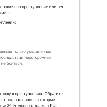
т, окончено преступление или нет.
мягче.
уплений:
нченным только умышленное
 последствий неосторожных
 не бояться.
отовку к преступлению. Обратите
 о тех, наказание за которые
тье 30 Уголовного кодекса РФ.