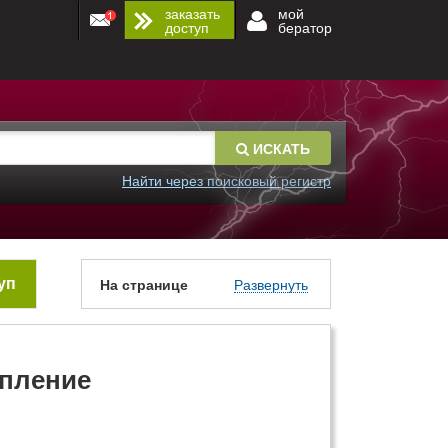
заказать
мой
доступ
бератор
ИСКАТЬ
Найти через поисковый регистр
уп
На странице
Развернуть
упление