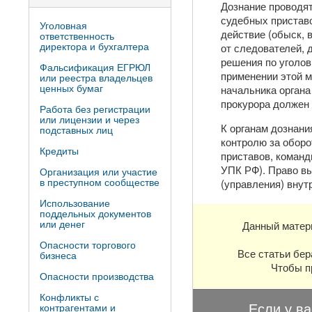
Дознание проводя
судебных приставо
Уголовная
действие (обыск, в
ответственность
директора и бухгалтера
от следователей, 
решения по уголов
Фальсификация ЕГРЮЛ
применении этой м
или реестра владельцев
ценных бумаг
начальника органа
прокурора должен 
Работа без регистрации
или лицензии и через
К органам дознани
подставных лиц
контролю за обор
Кредиты
приставов, команд
УПК РФ). Право вы
Организация или участие
в преступном сообществе
(управления) внут
Использование
поддельных документов
или денег
Данный матер
Опасности торгового
Все статьи бер
бизнеса
Чтобы п
Опасности производства
Конфликты с
Если у ва
контрагентами и