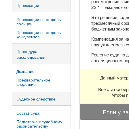
рассмотрения заяв
Провокации
22.1 Гражданского
Это решение подл
Провокации со стороны
трехмесячный срок
полиции
бюджетным законо
Провокации со стороны
конкурентов
Компенсация за на
присуждается за с
Процедура
Решение суда по 
расследования
апелляционном по
Дознание
Данный матер
Предварительное
следствие
Все статьи бер
Чтобы п
Судебное следствие
Если у ва
Состав суда
Подготовка к судебному
разбирательству