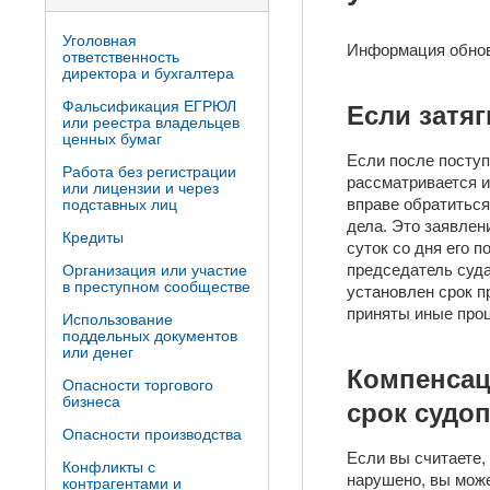
Уголовная
Информация обно
ответственность
директора и бухгалтера
Фальсификация ЕГРЮЛ
Если затя
или реестра владельцев
ценных бумаг
Если после поступ
Работа без регистрации
рассматривается и
или лицензии и через
вправе обратиться
подставных лиц
дела. Это заявлен
Кредиты
суток со дня его 
председатель суда
Организация или участие
в преступном сообществе
установлен срок п
приняты иные про
Использование
поддельных документов
или денег
Компенсац
Опасности торгового
бизнеса
срок судо
Опасности производства
Если вы считаете,
Конфликты с
нарушено, вы може
контрагентами и