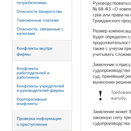
потребителями
Руководствоваться
№ 68-ФЗ «О компе
Опасности банкротства
срок или права на
Таможенные платежи
Гражданского проц
Опасности, связанные с
Размер компенсаци
налогами
будет определен с
продолжительности
также с учетом пр
Конфликты внутри
учитывать сложивш
фирмы
Заявление о прису
Конфликты
судопроизводство 
работодателей и
суд, принявший ре
работников
вынесения решения
Конфликты учредителей
и руководителей фирмы
Требован
жалобу.
Корпоративные
конфликты
Заявление может б
законную силу при
Проверка информации
судопроизводства 
о преступлении