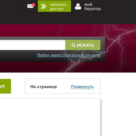
заказать
мой
доступ
бератор
ИСКАТЬ
Найти через поисковый регистр
уп
На странице
Развернуть