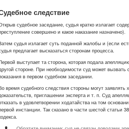
Судебное следствие
Открыв судебное заседание, судья кратко излагает соде
преступление совершено и какое наказание назначено).
Затем судья излагает суть поданной жалобы и (если ест
судья предлагает высказаться сторонам процесса.
Первой выступает та сторона, которая подала апелляци
другой стороне. При необходимости суд может вызвать 
показания в первом судебном заседании.
Во время судебного следствия стороны могут заявлять 
доказательств, приглашении эксперта и т. п. Суд апелл
отказать в удовлетворении ходатайства на том основани
первой инстанции. Так сказано в части шестой статьи 3
кодекса.
Обратите внимание: суд не связан доводами ап