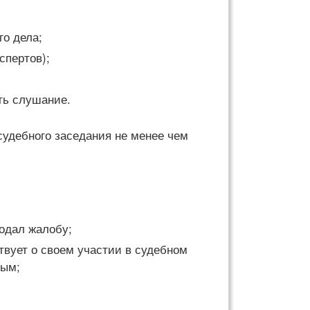
го дела;
спертов);
ть слушание.
судебного заседания не менее чем
подал жалобу;
твует о своем участии в судебном
мым;