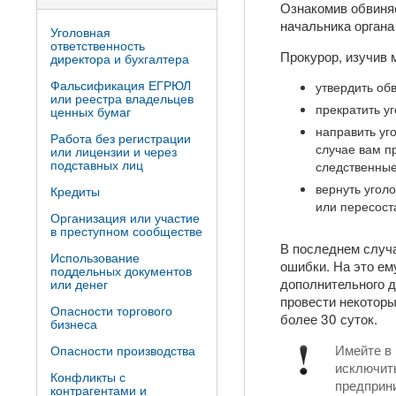
Ознакомив обвиняе
начальника органа
Уголовная
ответственность
Прокурор, изучив 
директора и бухгалтера
Фальсификация ЕГРЮЛ
утвердить обв
или реестра владельцев
прекратить уг
ценных бумаг
направить уг
Работа без регистрации
случае вам п
или лицензии и через
подставных лиц
следственные
вернуть угол
Кредиты
или пересост
Организация или участие
в преступном сообществе
В последнем случа
Использование
ошибки. На это ем
поддельных документов
дополнительного д
или денег
провести некоторы
Опасности торгового
более 30 суток.
бизнеса
Имейте в 
Опасности производства
исключить
Конфликты с
предприни
контрагентами и