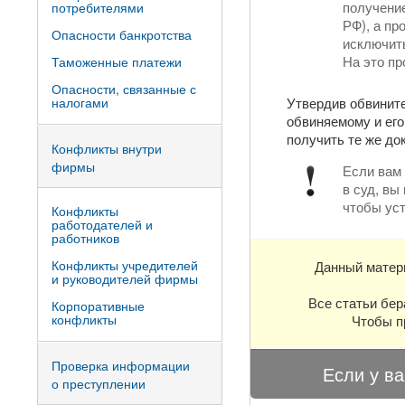
получение
потребителями
РФ), а пр
Опасности банкротства
исключить
На это пр
Таможенные платежи
Опасности, связанные с
Утвердив обвините
налогами
обвиняемому и его
получить те же до
Конфликты внутри
фирмы
Если вам 
в суд, вы
чтобы уст
Конфликты
работодателей и
работников
Конфликты учредителей
Данный матер
и руководителей фирмы
Все статьи бер
Корпоративные
конфликты
Чтобы п
Проверка информации
Если у ва
о преступлении