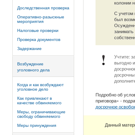
колонии н
Доследственная проверка
С учетом 
Оперативно-разыскные
был возме
мероприятия
Осужденно
Налоговые проверки
занимать
собственн
Проверка документов
Задержание
Учтите: з
выгодно и
Возбуждение
досрочно
уголовного дела
досрочны
дополните
Когда и как возбуждают
уголовное дело
Подробно об усло
Как привлекают в
приговора» - подр
качестве обвиняемого
досрочное освобо
Меры, ограничивающие
свободу обвиняемого
Данный матер
Меры принуждения