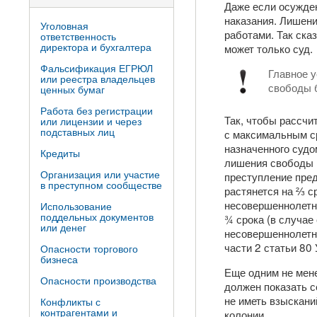
Даже если осужден
наказания. Лишен
Уголовная
работами. Так ска
ответственность
директора и бухгалтера
может только суд.
Фальсификация ЕГРЮЛ
Главное у
или реестра владельцев
свободы б
ценных бумаг
Работа без регистрации
Так, чтобы рассчи
или лицензии и через
подставных лиц
с максимальным ср
назначенного судо
Кредиты
лишения свободы г
Организация или участие
преступление пред
в преступном сообществе
растянется на ⅔ с
несовершеннолетн
Использование
поддельных документов
¾ срока (в случае
или денег
несовершеннолетни
части 2 статьи 80
Опасности торгового
бизнеса
Еще одним не мен
Опасности производства
должен показать с
не иметь взыскани
Конфликты с
контрагентами и
колонии.