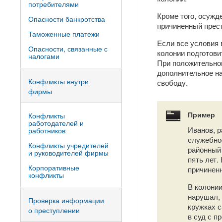
потребителями
Кроме того, осужд
Опасности банкротства
причиненный прес
Таможенные платежи
Если все условия 
Опасности, связанные с
колонии подготови
налогами
При положительном
дополнительное на
Конфликты внутри
свободу.
фирмы
Пример
Конфликты
работодателей и
Иванов, р
работников
служебно
Конфликты учредителей
районный 
и руководителей фирмы
пять лет.
Корпоративные
причиненн
конфликты
В колонии
нарушал,
Проверка информации
кружках с
о преступлении
в суд с п