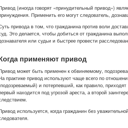
Привод (иногда говорят «принудительный привод») явля
принуждения. Применить его могут следователь, дознав
Суть привода в том, что гражданина против воли доста
суд. Это делается, чтобы добиться от гражданина выпо
дознавателя или судьи и быстрее провести расследован
Когда применяют привод
Привод может быть применен к обвиняемому, подозрев
На практике привод используют чаще всего по отношен
(подозреваемый) и потерпевший, как правило, приходят
первый находится под угрозой ареста, а второй заинтер
следствием.
Привод используется, когда гражданин без уважительно
следователя.