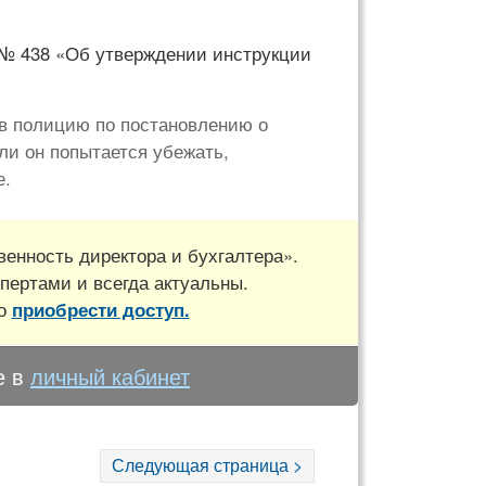
а № 438 «Об утверждении инструкции
 в полицию по постановлению о
ли он попытается убежать,
е.
енность директора и бухгалтера».
пертами и всегда актуальны.
но
приобрести доступ.
е в
личный кабинет
Следующая страница >