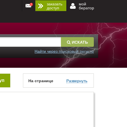
заказать
мой
доступ
бератор
ИСКАТЬ
Найти через поисковый регистр
уп
На странице
Развернуть