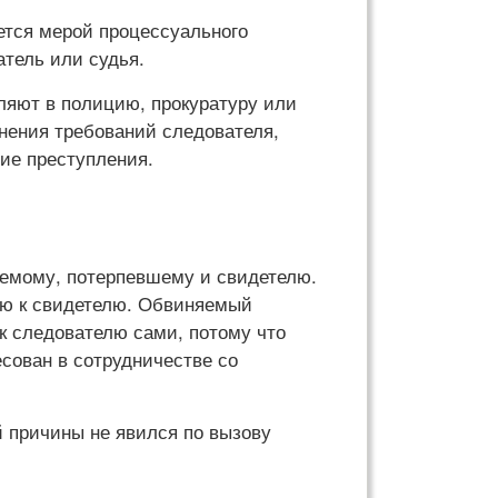
ется мерой процессуального
атель или судья.
вляют в полицию, прокуратуру или
лнения требований следователя,
ие преступления.
аемому, потерпевшему и свидетелю.
ию к свидетелю. Обвиняемый
 к следователю сами, потому что
есован в сотрудничестве со
й причины не явился по вызову