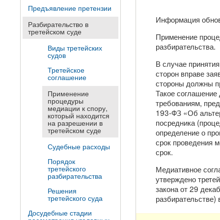
Предъявление претензии
Информация обно
Разбирательство в
третейском суде
Применение проце
разбирательства.
Виды третейских
судов
В случае приняти
Третейское
сторон вправе зая
соглашение
стороны должны п
Такое соглашение 
Применение
процедуры
требованиям, пре
медиации к спору,
193-ФЗ «Об альте
который находится
посредника (проце
на разрешении в
третейском суде
определение о про
срок проведения м
Судебные расходы
срок.
Порядок
третейского
Медиативное согл
разбирательства
утверждено третей
закона от 29 дека
Решения
третейского суда
разбирательстве) 
Досудебные стадии