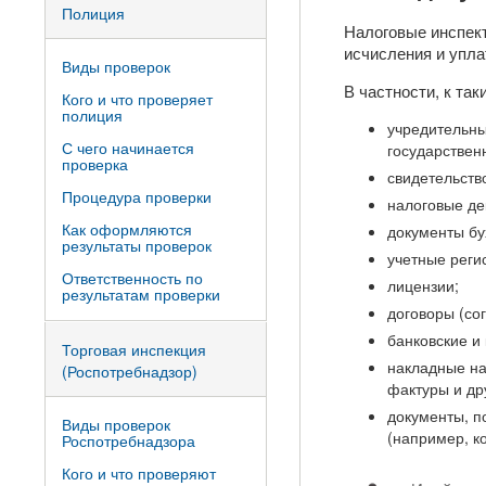
Полиция
Налоговые инспек
исчисления и упла
Виды проверок
В частности, к та
Кого и что проверяет
полиция
учредительн
С чего начинается
государствен
проверка
свидетельство
Процедура проверки
налоговые де
Как оформляются
документы бу
результаты проверок
учетные регис
Ответственность по
лицензии;
результатам проверки
договоры (со
банковские и
Торговая инспекция
накладные на
(Роспотребнадзор)
фактуры и др
документы, п
Виды проверок
(например, к
Роспотребнадзора
Кого и что проверяют