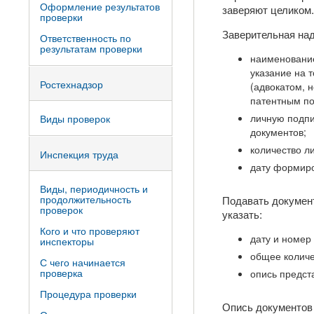
Оформление результатов
заверяют целиком.
проверки
Заверительная над
Ответственность по
результатам проверки
наименование
указание на 
Ростехнадзор
(адвокатом, 
патентным п
личную подпи
Виды проверок
документов;
количество л
Инспекция труда
дату формиро
Виды, периодичность и
продолжительность
Подавать докумен
проверок
указать:
Кого и что проверяют
дату и номер
инспекторы
общее количе
С чего начинается
проверка
опись предст
Процедура проверки
Опись документов