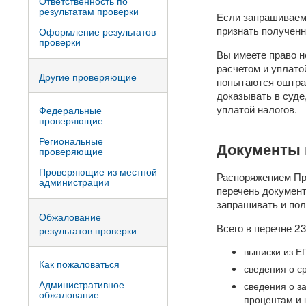
Ответственность по
результатам проверки
Если запрашиваем
признать получен
Оформление результатов
проверки
Вы имеете право н
расчетом и уплато
Другие проверяющие
попытаются оштраф
доказывать в суде
уплатой налогов.
Федеральные
проверяющие
Региональные
Документы 
проверяющие
Проверяющие из местной
Распоряжением Пр
администрации
перечень документ
запрашивать и пол
Обжалование
Всего в перечне 2
результатов проверки
выписки из Е
Как пожаловаться
сведения о с
Административное
сведения о з
обжалование
процентам и 