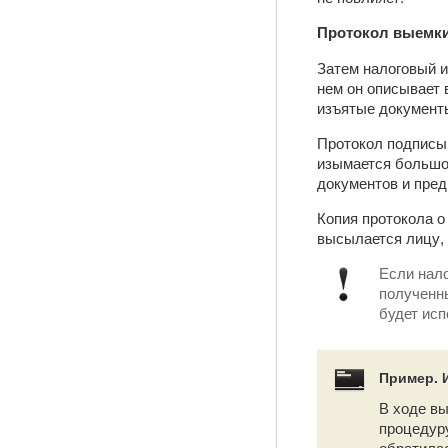
Протокол выемк
Затем налоговый и
нем он описывает 
изъятые документ
Протокол подписыв
изымается большое
документов и пред
Копия протокола о
высылается лицу, 
Если нало
полученны
будет исп
Пример. 
В ходе в
процедур
обратила