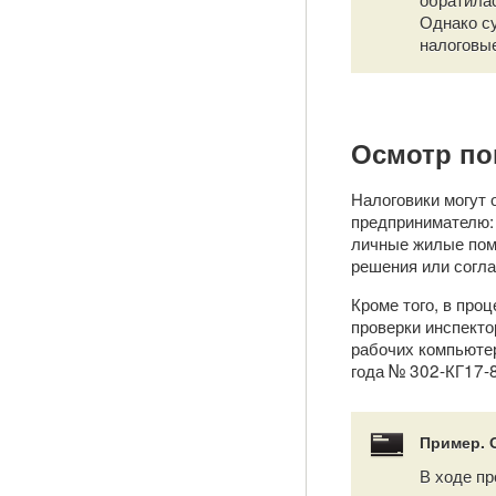
Однако су
налоговые
Осмотр п
Налоговики могут
предпринимателю: 
личные жилые пом
решения или согла
Кроме того, в про
проверки инспекто
рабочих компьюте
года № 302-КГ17-
Пример. 
В ходе пр