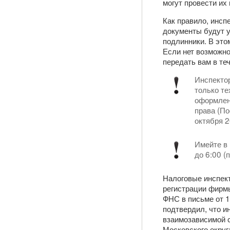
могут провести их
Как правило, инсп
документы будут у
подлинники. В это
Если нет возможно
передать вам в те
Инспекто
только те
оформлени
права (По
октября 
Имейте в 
до 6:00 (п
Налоговые инспект
регистрации фирмы
ФНС в письме от 
подтвердил, что и
взаимозависимой с
Московского окру