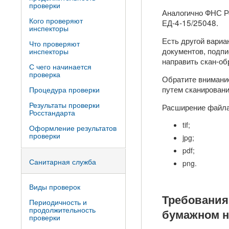
проверки
Аналогично ФНС Ро
Кого проверяют
ЕД-4-15/25048.
инспекторы
Есть другой вариа
Что проверяют
документов, подпи
инспекторы
направить скан-об
С чего начинается
проверка
Обратите внимание
путем сканирован
Процедура проверки
Результаты проверки
Расширение файла
Росстандарта
tif;
Оформление результатов
проверки
jpg;
pdf;
Санитарная служба
png.
Виды проверок
Требования
Периодичность и
продолжительность
бумажном н
проверки