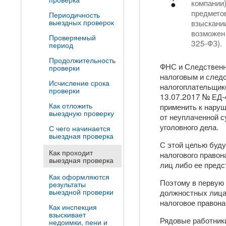
компании)
предметов
Периодичность
выездных проверок
взыскани
возможен 
Проверяемый
325-ФЗ).
период
Продолжительность
ФНС и Следственн
проверки
налоговым и следс
Исчисление срока
налогоплательщик
проверки
13.07.2017 № ЕД-
Как отложить
применить к нару
выездную проверку
от неуплаченной с
уголовного дела.
С чего начинается
выездная проверка
С этой целью буду
Как проходит
налогового правон
выездная проверка
лиц либо ее предст
Как оформляются
Поэтому в первую 
результаты
выездной проверки
должностных лицах
налоговое правон
Как инспекция
взыскивает
Рядовые работник
недоимки, пени и