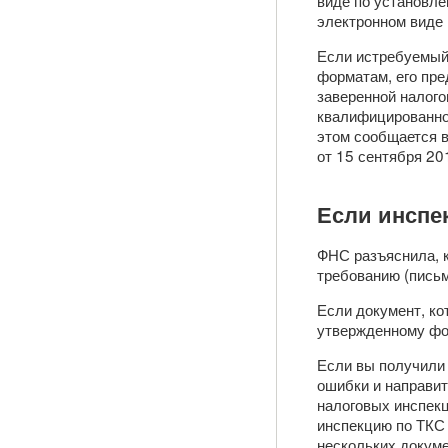
виде по установле
электронном виде 
Если истребуемый
форматам, его пре
заверенной налого
квалифицированно
этом сообщается в
от 15 сентября 20
Если инспе
ФНС разъяснила, к
требованию (письм
Если документ, ко
утвержденному фор
Если вы получили 
ошибки и направит
налоговых инспек
инспекцию по ТКС
нескольких докуме