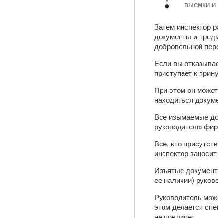
выемки и
Затем инспектор р
документы и предм
добровольной пер
Если вы отказывае
приступает к прин
При этом он может
находиться докуме
Все изымаемые до
руководителю фирм
Все, кто присутст
инспектор заносит 
Изъятые документ
ее наличии) руков
Руководитель може
этом делается спе
не повлияет.