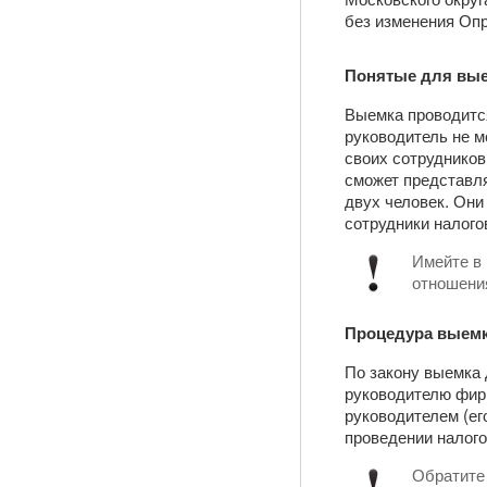
без изменения Опр
Понятые для вы
Выемка проводится
руководитель не м
своих сотрудников
сможет представл
двух человек. Они
сотрудники налого
Имейте в 
отношения
Процедура выемк
По закону выемка 
руководителю фир
руководителем (ег
проведении налого
Обратите