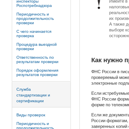
Имейте в 
инспекторы
Роспотребнадзора
налоговы
реальност
Периодичность и
их произв
продолжительность
проверки
А также 
выборе к
С чего начинается
осторожно
проверка
Процедура выездной
проверки
Ответственность по
Как нужно 
результатам проверки
Порядок оформления
ФНС России в пись
результатов проверки
проверяемый може
электронные подп
Служба
Если истребуемые
стандартизации и
ФНС России формат
сертификации
форме по телеком
Если же документ
Виды проверок
России форматам, 
Периодичность и
заверенных копий 
продолжительность