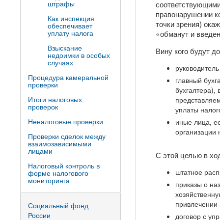
штрафы
соответствующими
правонарушении ко
Как инспекция
точки зрения) ока
обеспечивает
уплату налога
«обманут и введен
Взыскание
Вину кого будут д
недоимки в особых
случаях
руководитель
Процедура камеральной
главный бухга
проверки
бухгалтера),
Итоги налоговых
представляем
проверок
уплаты налог
Неналоговые проверки
иные лица, е
организации 
Проверки сделок между
взаимозависимыми
лицами
С этой целью в хо
Налоговый контроль в
штатное расп
форме налогового
мониторинга
приказы о на
хозяйственну
привлечении 
Социальный фонд
России
договор с уп