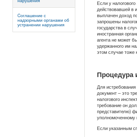
нарушения
Если у налогового
действовавшей в и
выплачен доход по
Cоглашение с
надзорными органами об
запрошены налогов
устранении нарушения
государства в сл
иностранная орган
агента не может б
удержанного им на
этом случае тоже 
Процедура 
Для истребования
документ – это тр
налогового инспек
требование он до
представителю) ф
уполномоченному п
Если указанным сп