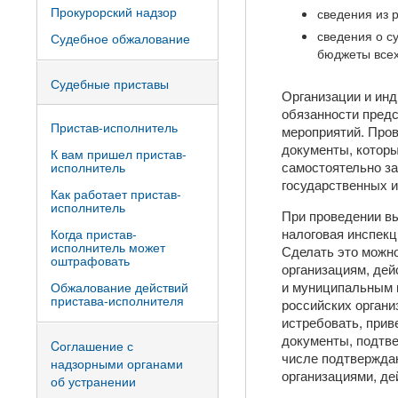
Прокурорский надзор
сведения из 
сведения о с
Судебное обжалование
бюджеты всех
Судебные приставы
Организации и ин
обязанности предс
Пристав-исполнитель
мероприятий. Про
документы, котор
К вам пришел пристав-
самостоятельно з
исполнитель
государственных 
Как работает пристав-
исполнитель
При проведении вы
налоговая инспек
Когда пристав-
исполнитель может
Сделать это можн
оштрафовать
организациям, дей
и муниципальным 
Обжалование действий
пристава-исполнителя
российских органи
истребовать, прив
документы, подтве
Cоглашение с
числе подтвержда
надзорными органами
организациями, де
об устранении