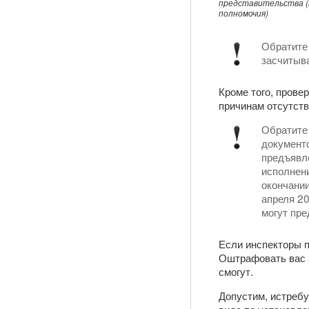
представительства (
полномочия)
Обратите 
засчитыва
Кроме того, провер
причинам отсутств
Обратите
документо
предъявле
исполнени
окончании
апреля 20
могут пре
Если инспекторы п
Оштрафовать вас з
смогут.
Допустим, истреб