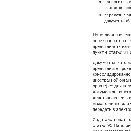
направить ва
считается шес
передать в э
документообо
Налоговая инспекц
через оператора э
представлять нало
пункт 4 статьи 31 
Документы, которы
представить прове
консолидированной
иностранной орган
органе) со дня по
документов налого
действовавшей в и
можете лично или 
передать в элект
Ходатайствовать о
статьи 93 Налогов
рабочем месте гла